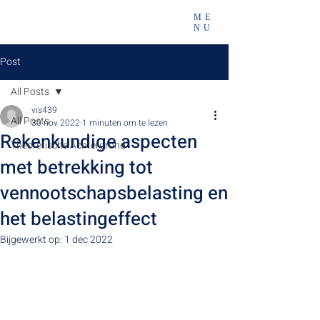
ME
NU
Post
All Posts
vis439
All Posts
30 nov 2022
1 minuten om te lezen
Rekenkundige aspecten
Theoretische Achtergrond
met betrekking tot
vennootschapsbelasting en
het belastingeffect
Bijgewerkt op:
1 dec 2022