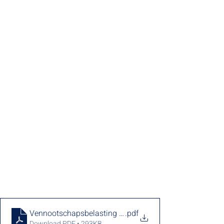
Vennootschapsbelasting en TS-2
.pdf
Download PDF • 293KB